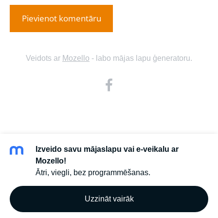
Veidots ar
Mozello
- labo mājas lapu ģeneratoru.
Izveido savu mājaslapu vai e-veikalu ar
Mozello!
Ātri, viegli, bez programmēšanas.
Uzzināt vairāk