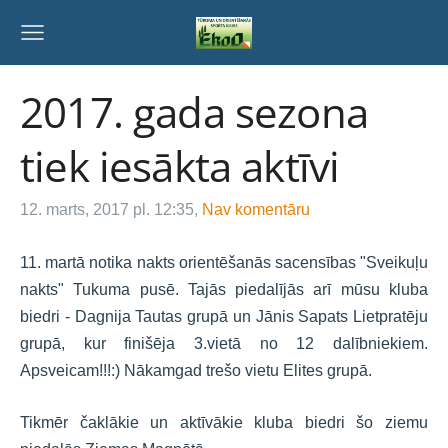
2017. gada sezona
tiek iesākta aktīvi
12. marts, 2017 pl. 12:35,
Nav komentāru
11. martā notika nakts orientēšanās sacensības "Sveikuļu
nakts" Tukuma pusē. Tajās piedalījās arī mūsu kluba
biedri - Dagnija Tautas grupā un Jānis Sapats Lietpratēju
grupā, kur finišēja 3.vietā no 12 dalībniekiem.
Apsveicam!!!:) Nākamgad trešo vietu Elites grupā.
Tikmēr čaklākie un aktīvākie kluba biedri šo ziemu