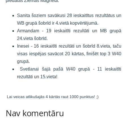
piedalās Ziemas Magnētā.
Sanita šoziem savākusi 28 ieskaitītus rezultātus un
WB grupā šobrīd ir 4.vietā kopvērtējumā.
Armandam - 19 ieskaitīti rezultāti un MB grupā
24.vieta šobrīd.
Inesei - 16 ieskaitīti rezultāti un šobrīd 8.vieta, taču
visas iespējas savācot 20 kārtas, finišēt top 3 W40
grupā.
Svetlanai šajā pašā W40 grupā - 11 ieskaitīti
rezultāti un 15.vieta!
Lai veicas atlikušajās 4 kārtās raut 1000 punktus! ;)
Nav komentāru