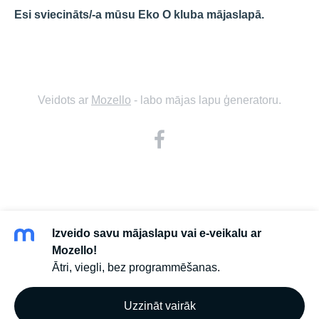
Esi sviecināts/-a mūsu Eko O kluba mājaslapā.
Veidots ar
Mozello
- labo mājas lapu ģeneratoru.
Izveido savu mājaslapu vai e-veikalu ar
Mozello!
Ātri, viegli, bez programmēšanas.
Uzzināt vairāk