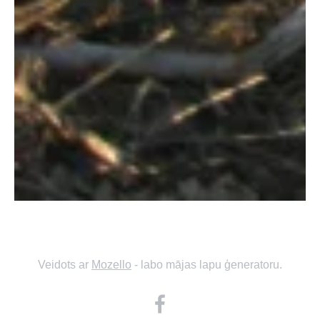
Veidots ar
Mozello
- labo mājas lapu ģeneratoru.